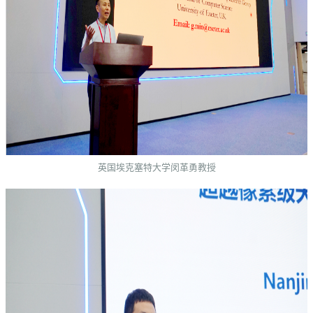
英国埃克塞特大学闵革勇教授