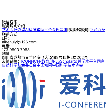
微信客服
服务说明介绍
学术会议查询
AI科研辅助平台
会议资讯
平台介绍
数据检索说明
联系方式
邮箱
aikehuiyi@126.com
电话
173 0800 7083
地址
四川省成都市青羊区腾飞大道189号15栋2层202号
友情链接：
ICONF
ICFP
教育部
PubScholar公益学术平台
国家
自然科学基金委员会
中国知网
中国科学技术协会