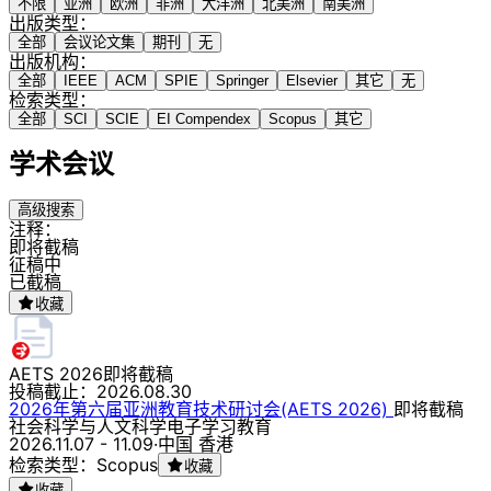
不限
亚洲
欧洲
非洲
大洋洲
北美洲
南美洲
出版类型：
全部
会议论文集
期刊
无
出版机构：
全部
IEEE
ACM
SPIE
Springer
Elsevier
其它
无
检索类型：
全部
SCI
SCIE
EI Compendex
Scopus
其它
学术会议
高级搜索
注释：
即将截稿
征稿中
已截稿
收藏
AETS 2026
即将截稿
投稿截止：
2026.08.30
2026年第六届亚洲教育技术研讨会(AETS 2026)
即将截稿
社会科学与人文科学
电子学习
教育
2026.11.07 - 11.09
·
中国 香港
检索类型：Scopus
收藏
收藏