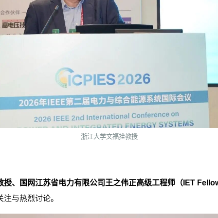
浙江大学文福拴教授
教授
、
国网江苏省电力有限公司王之伟
正高级工程师
（
IET
Fello
关注与热烈讨论。